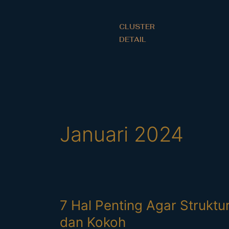
Lewati
ke
CLUSTER
konten
DETAIL
Januari 2024
7
7 Hal Penting Agar Strukt
Hal
dan Kokoh
Penting