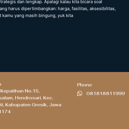
ategis dan lengkap. Apalagi kalau kita bicara soal
ng harus dipertimbangkan: harga, fasilitas, aksesibilitas,
at kamu yang masih bingung, yuk kita
s
Phone
a Kepatihan No.15,
081818811999
alam, Hendrosari, Kec.
i, Kabupaten Gresik, Jawa
61174