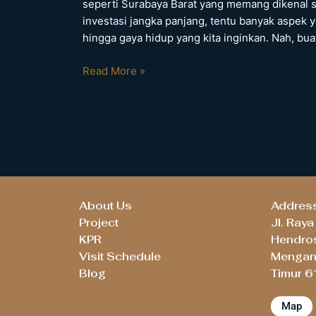
seperti Surabaya Barat yang memang dikenal str
Barat?
investasi jangka panjang, tentu banyak aspek ya
Mana
hingga gaya hidup yang kita inginkan. Nah, bu
yang
Lebih
Read More »
Menguntungkan!
About Us
Addres
Project
Jl. Ray
KPR
Hendros
Visit Schedule
Mengant
Blog
Timur 
Map