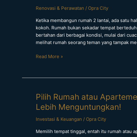
Agar
Renovasi & Perawatan
/
Opra City
Struktur
Ketika membangun rumah 2 lantai, ada satu hal
Bangunan
kokoh. Rumah bukan sekadar tempat berteduh, 
Rumah
bertahan dari berbagai kondisi, mulai dari cu
2
melihat rumah seorang teman yang tampak megah
Lantai
Kuat
Read More »
dan
Kokoh
Pilih
Pilih Rumah atau Aparteme
Rumah
Lebih Menguntungkan!
atau
Apartemen
Investasi & Keuangan
/
Opra City
di
Memilih tempat tinggal, entah itu rumah atau 
Surabaya