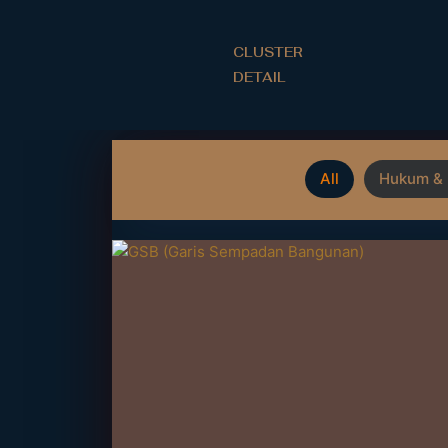
Lewati
ke
CLUSTER
konten
DETAIL
All
Hukum & 