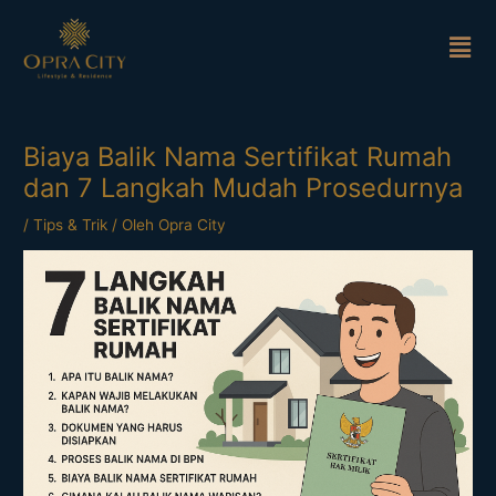
Lewati
Men
ke
konten
Biaya Balik Nama Sertifikat Rumah
dan 7 Langkah Mudah Prosedurnya
/
Tips & Trik
/ Oleh
Opra City