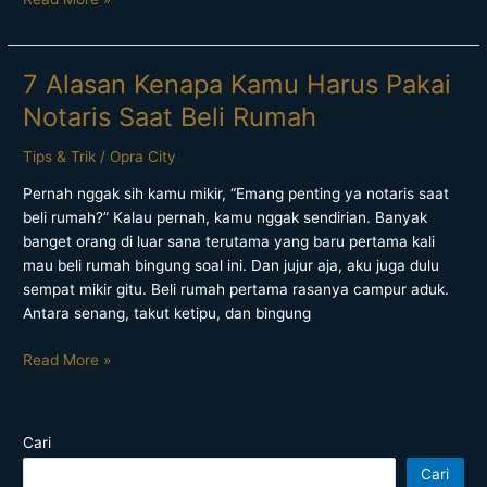
7 Alasan Kenapa Kamu Harus Pakai
7
Alasan
Notaris Saat Beli Rumah
Kenapa
Kamu
Tips & Trik
/
Opra City
Harus
Pernah nggak sih kamu mikir, “Emang penting ya notaris saat
Pakai
beli rumah?” Kalau pernah, kamu nggak sendirian. Banyak
Notaris
banget orang di luar sana terutama yang baru pertama kali
Saat
mau beli rumah bingung soal ini. Dan jujur aja, aku juga dulu
Beli
sempat mikir gitu. Beli rumah pertama rasanya campur aduk.
Rumah
Antara senang, takut ketipu, dan bingung
Read More »
Cari
Cari