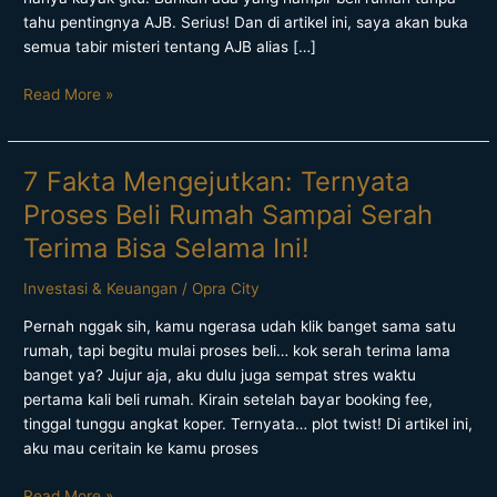
Waktu
tahu pentingnya AJB. Serius! Dan di artikel ini, saya akan buka
Beli
semua tabir misteri tentang AJB alias […]
Property
Read More »
7 Fakta Mengejutkan: Ternyata
7
Fakta
Proses Beli Rumah Sampai Serah
Mengejutkan:
Terima Bisa Selama Ini!
Ternyata
Proses
Investasi & Keuangan
/
Opra City
Beli
Rumah
Pernah nggak sih, kamu ngerasa udah klik banget sama satu
Sampai
rumah, tapi begitu mulai proses beli… kok serah terima lama
Serah
banget ya? Jujur aja, aku dulu juga sempat stres waktu
Terima
pertama kali beli rumah. Kirain setelah bayar booking fee,
Bisa
tinggal tunggu angkat koper. Ternyata… plot twist! Di artikel ini,
Selama
aku mau ceritain ke kamu proses
Ini!
Read More »