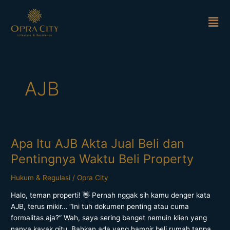
Lewati
Men
ke
konten
AJB
Apa Itu AJB Akta Jual Beli dan
Apa
Itu
Pentingnya Waktu Beli Property
AJB
Akta
Hukum & Regulasi
/
Opra City
Jual
Halo, teman properti! 👋 Pernah nggak sih kamu denger kata
Beli
AJB, terus mikir… “Ini tuh dokumen penting atau cuma
dan
formalitas aja?” Wah, saya sering banget nemuin klien yang
Pentingnya
nanya kayak gitu. Bahkan ada yang hampir beli rumah tanpa